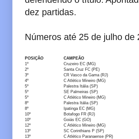
dez partidas.
Números até 25 de julho de
POSIÇÃO
CAMPEÃO
1º
Cruzeiro EC (MG)
2º
Santa Cruz FC (PE)
3º
CR Vasco da Gama (RJ)
4º
C Atlético Mineiro (MG)
5º
Palestra Itália (SP)
5º
SE Palmeiras (SP)
5º
C Atlético Mineiro (MG)
8º
Palestra Itália (SP)
8º
Ipatinga EC (MG)
10º
Botafogo FR (RJ)
10º
Goiás EC (GO)
12º
C Atlético Mineiro (MG)
13º
SC Corinthians P (SP)
13º
C Atlético Paranaense (PR)