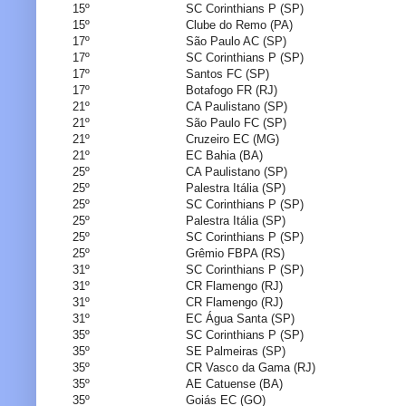
15º
SC Corinthians P (SP)
15º
Clube do Remo (PA)
17º
São Paulo AC (SP)
17º
SC Corinthians P (SP)
17º
Santos FC (SP)
17º
Botafogo FR (RJ)
21º
CA Paulistano (SP)
21º
São Paulo FC (SP)
21º
Cruzeiro EC (MG)
21º
EC Bahia (BA)
25º
CA Paulistano (SP)
25º
Palestra Itália (SP)
25º
SC Corinthians P (SP)
25º
Palestra Itália (SP)
25º
SC Corinthians P (SP)
25º
Grêmio FBPA (RS)
31º
SC Corinthians P (SP)
31º
CR Flamengo (RJ)
31º
CR Flamengo (RJ)
31º
EC Água Santa (SP)
35º
SC Corinthians P (SP)
35º
SE Palmeiras (SP)
35º
CR Vasco da Gama (RJ)
35º
AE Catuense (BA)
35º
Goiás EC (GO)