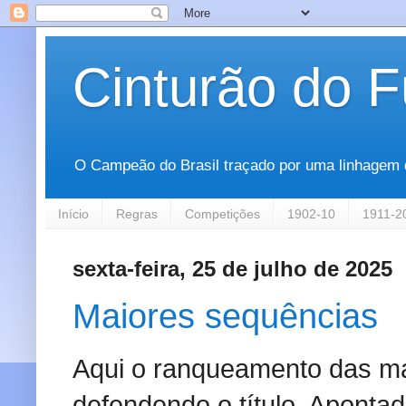
Cinturão do F
O Campeão do Brasil traçado por uma linhagem que
Início
Regras
Competições
1902-10
1911-2
sexta-feira, 25 de julho de 2025
Maiores sequências
Aqui o ranqueamento das ma
defendendo o título. Aponta