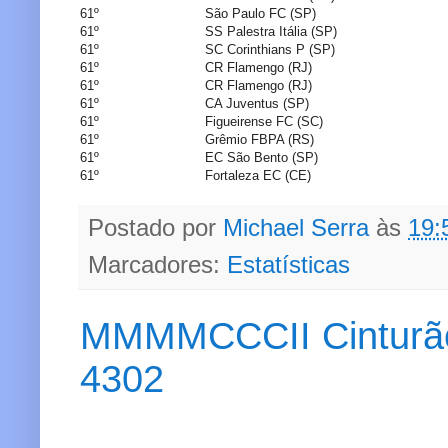
61º
São Paulo FC (SP)
61º
SS Palestra Itália (SP)
61º
SC Corinthians P (SP)
61º
CR Flamengo (RJ)
61º
CR Flamengo (RJ)
61º
CA Juventus (SP)
61º
Figueirense FC (SC)
61º
Grêmio FBPA (RS)
61º
EC São Bento (SP)
61º
Fortaleza EC (CE)
Postado por
Michael Serra
às
19:
Marcadores:
Estatísticas
MMMMCCCII Cinturão d
4302