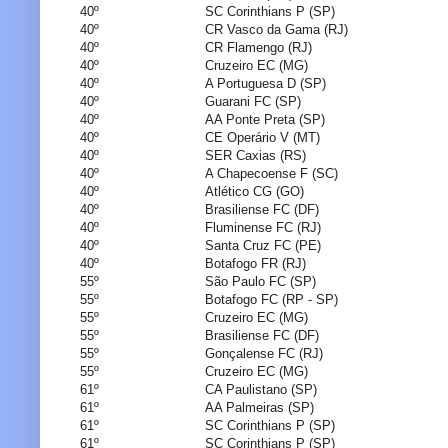
40º
SC Corinthians P (SP)
40º
CR Vasco da Gama (RJ)
40º
CR Flamengo (RJ)
40º
Cruzeiro EC (MG)
40º
A Portuguesa D (SP)
40º
Guarani FC (SP)
40º
AA Ponte Preta (SP)
40º
CE Operário V (MT)
40º
SER Caxias (RS)
40º
A Chapecoense F (SC)
40º
Atlético CG (GO)
40º
Brasiliense FC (DF)
40º
Fluminense FC (RJ)
40º
Santa Cruz FC (PE)
40º
Botafogo FR (RJ)
55º
São Paulo FC (SP)
55º
Botafogo FC (RP - SP)
55º
Cruzeiro EC (MG)
55º
Brasiliense FC (DF)
55º
Gonçalense FC (RJ)
55º
Cruzeiro EC (MG)
61º
CA Paulistano (SP)
61º
AA Palmeiras (SP)
61º
SC Corinthians P (SP)
61º
SC Corinthians P (SP)