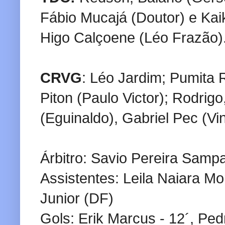
Fábio Mucajá (Doutor) e Kaik
Higo Calçoene (Léo Frazão)
CRVG
: Léo Jardim; Pumita 
Piton (Paulo Victor); Rodrigo
(Eguinaldo), Gabriel Pec (Vi
Árbitro: Savio Pereira Samp
Assistentes: Leila Naiara M
Junior (DF)
Gols: Erik Marcus - 12´, Pedr