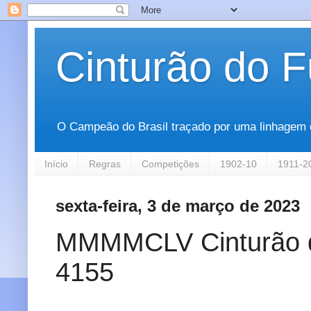
Cinturão do F
O Campeão do Brasil traçado por uma linhagem que
Início
Regras
Competições
1902-10
1911-2
sexta-feira, 3 de março de 2023
MMMMCLV Cinturão do 
4155