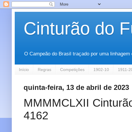
Cinturão do F
O Campeão do Brasil traçado por uma linhagem que
Início
Regras
Competições
1902-10
1911-2
quinta-feira, 13 de abril de 2023
MMMMCLXII Cinturão d
4162