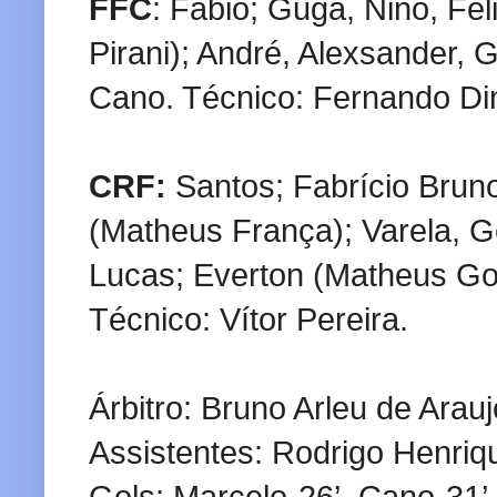
FFC
: Fábio; Guga, Nino, Fe
Pirani); André, Alexsander, 
Cano. Técnico: Fernando Din
CRF:
Santos; Fabrício Bruno
(Matheus França); Varela, G
Lucas; Everton (Matheus Gon
Técnico: Vítor Pereira.
Árbitro: Bruno Arleu de Arauj
Assistentes: Rodrigo Henriq