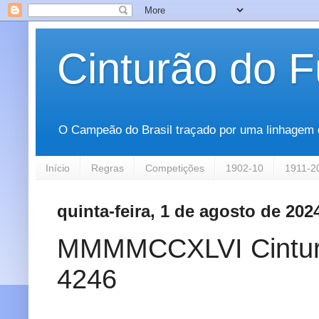
Cinturão do F
O Campeão do Brasil traçado por uma linhagem que
Início
Regras
Competições
1902-10
1911-2
quinta-feira, 1 de agosto de 202
MMMMCCXLVI Cinturão 
4246