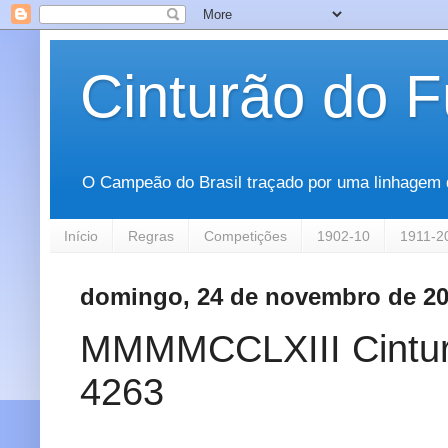
Cinturão do F
O Campeão do Brasil traçado por uma linhagem que
Início
Regras
Competições
1902-10
1911-2
domingo, 24 de novembro de 2
MMMMCCLXIII Cinturão
4263