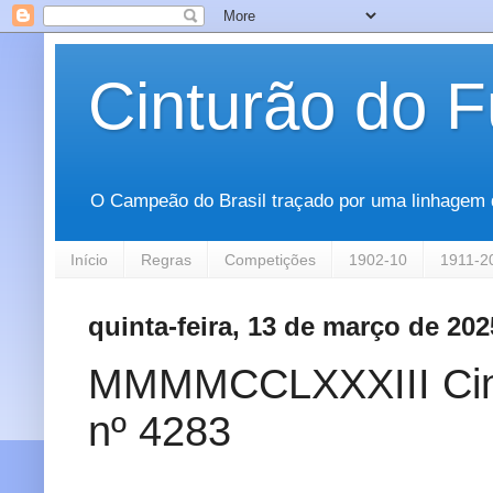
Cinturão do F
O Campeão do Brasil traçado por uma linhagem que
Início
Regras
Competições
1902-10
1911-2
quinta-feira, 13 de março de 202
MMMMCCLXXXIII Cintur
nº 4283